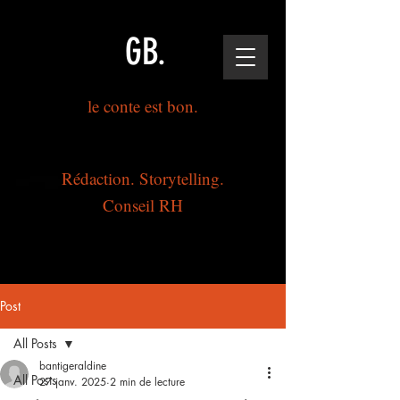
GB.
le conte est bon.
Rédaction. Storytelling.
Conseil RH
Post
All Posts
bantigeraldine
All Posts
27 janv. 2025
2 min de lecture