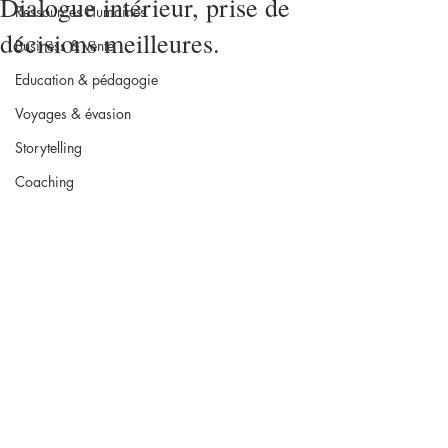
Dialogue intérieur, prise de
Ressources Humaines
décisions meilleures.
Business & vente
Education & pédagogie
Voyages & évasion
Storytelling
Coaching