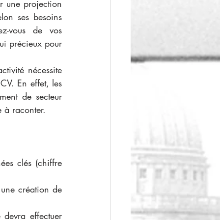
r une projection 
lon ses besoins 
z-vous de vos 
i précieux pour 
tivité nécessite 
V. En effet, les 
ment de secteur 
e à raconter. 
es clés (chiffre 
 une création de 
 devra effectuer 