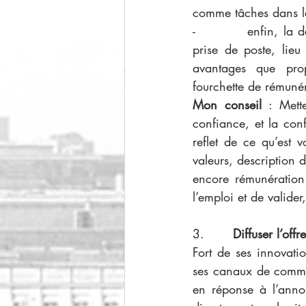
comme tâches dans le
-          enfin, la 
prise de poste, lieu
avantages que propo
fourchette de rémunér
Mon conseil
 : Mett
confiance, et la conf
reflet de ce qu’est v
valeurs, description d
encore rémunération
l’emploi et de valide
3.   
    Diffuser l’offre
Fort de ses innovati
ses canaux de communi
en réponse à l’annon