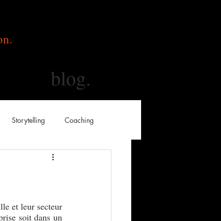
on.
blog.
Storytelling
Coaching
le et leur secteur 
rise soit dans un 