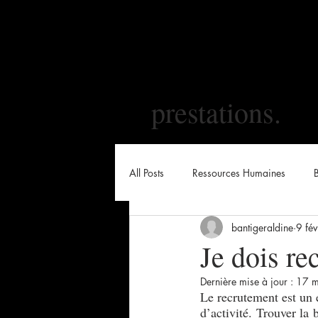
prestations.
All Posts
Ressources Humaines
bantigeraldine
9 fé
Je dois re
Dernière mise à jour :
17 m
Le recrutement est un en
d’activité. Trouver la 