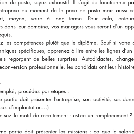
ation de poste, soyez exhaustif. Il s’agit de fonctionner pa
ntreprise au moment de la prise de poste mais aussi se
urt, moyen, voire à long terme. Pour cela, entoure
rts dans leur domaine, vos managers vous seront d’un appu
equis.
ez les compétences plutôt que le diplôme. Sauf si votre ac
iques spécifiques, apprenez à lire entre les lignes d’un C
els regorgent de belles surprises. Autodidactes, change
econversion professionnelle, les candidats ont leur histoir
e
d’emploi, procédez par étapes : 
 partie doit présenter l’entreprise, son activité, ses donné
 lieux d’implantation…)
récisez le motif de recrutement : est-ce un remplacement ?
e partie doit présenter les missions : ce que le salarié