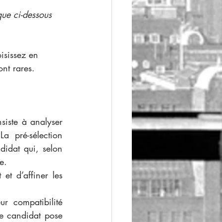
ue ci-dessous 
isissez en 
ont rares.
siste à analyser 
a pré-sélection 
dat qui, selon 
e.
t d’affiner les 
 compatibilité 
le candidat pose 