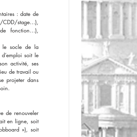
taires : date de 
DI/CDD/stage…), 
 de fonction…), 
le socle de la 
d’emploi soit le 
on activité, ses 
eu de travail ou 
 projeter dans 
oin. 
e de renouveler 
t en ligne, soit 
bboard »), soit 