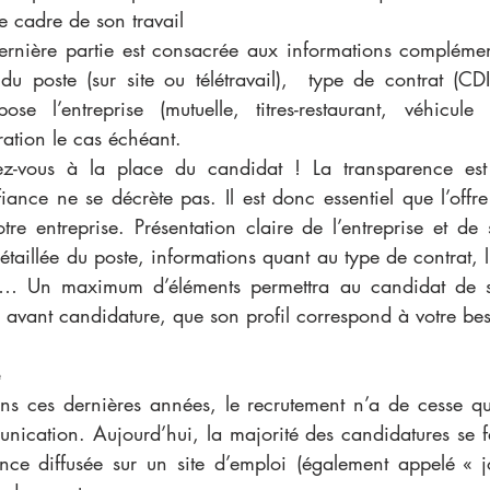
 cadre de son travail
dernière partie est consacrée aux informations complémen
 du poste (sur site ou télétravail),  type de contrat (C
se l’entreprise (mutuelle, titres-restaurant, véhicule
ation le cas échéant.
ez-vous à la place du candidat ! La transparence est 
iance ne se décrète pas. Il est donc essentiel que l’offre 
otre entreprise. Présentation claire de l’entreprise et de s
étaillée du poste, informations quant au type de contrat, li
… Un maximum d’éléments permettra au candidat de se
r, avant candidature, que son profil correspond à votre bes
ons ces dernières années, le recrutement n’a de cesse qu
cation. Aujourd’hui, la majorité des candidatures se fai
ce diffusée sur un site d’emploi (également appelé « jo