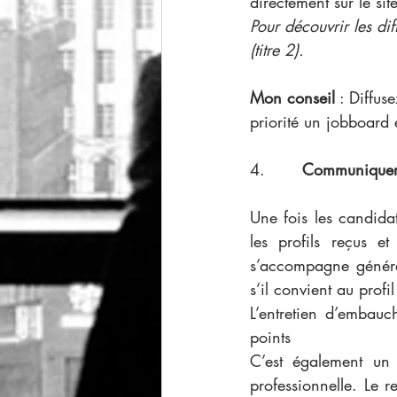
directement sur le sit
Pour découvrir les di
(titre 2).
Mon conseil
 : Diffu
priorité un jobboard 
4.     
  Communiquer 
Une fois les candidat
les profils reçus et
s’accompagne généra
s’il convient au prof
L’entretien d’embauc
points
C’est également un 
professionnelle. Le r