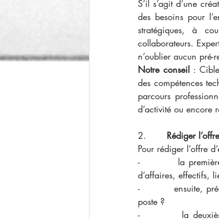
S’il s’agit d’une cré
des besoins pour l’e
stratégiques, à co
collaborateurs. Expe
n’oublier aucun pré-r
Notre conseil
 : Cibl
des compétences techn
parcours professionn
d’activité ou encore r
2.       
Rédiger l’offr
Pour rédiger l’offre 
-          la première
d’affaires, effectifs,
-          ensuite, p
poste ? 
-          la deuxièm