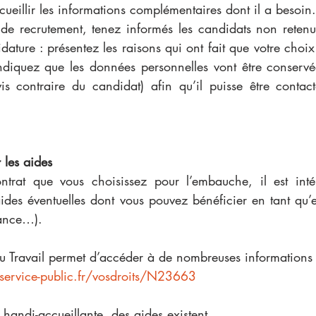
cueillir les informations complémentaires dont il a besoin.
 de recrutement, tenez informés les candidats non retenus
ature : présentez les raisons qui ont fait que votre choix s
ndiquez que les données personnelles vont être conservé
s contraire du candidat) afin qu’il puisse être contac
 les aides
ntrat que vous choisissez pour l’embauche, il est inté
ides éventuelles dont vous pouvez bénéficier en tant qu’e
nance…).
du Travail permet d’accéder à de nombreuses informations su
.service-public.fr/vosdroits/N23663
t handi-accueillante, des aides existent. 