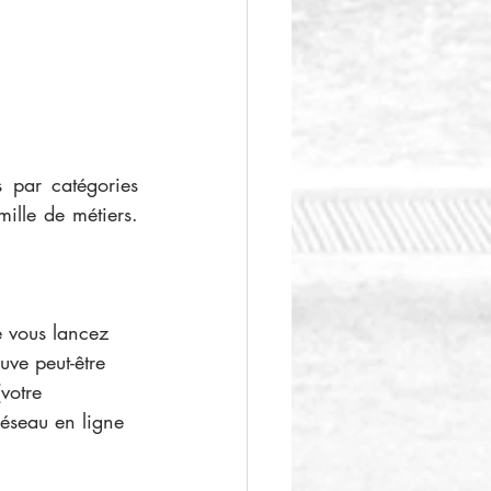
 par catégories 
ille de métiers. 
e vous lancez 
uve peut-être 
votre 
éseau en ligne 