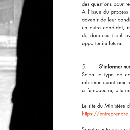
des questions pour re
A l’issue du process
advenir de leur candid
un autre candidat, i
de données (sauf avi
opportunité future.
5.      
 S’informer sur
Selon le type de co
informer quant aux a
à l’embauche, alter
Le site du Ministère 
https://entreprendre
Si votre entreprise es